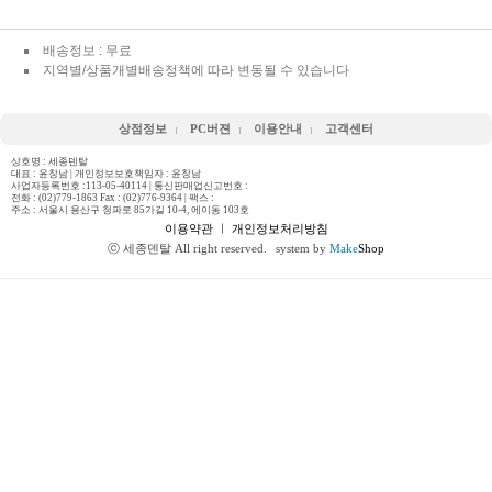
배송정보 : 무료
지역별/상품개별배송정책에 따라 변동될 수 있습니다
상점정보
PC버젼
이용안내
고객센터
상호명 : 세종덴탈
대표 : 윤창남 | 개인정보보호책임자 : 윤창남
사업자등록번호 :113-05-40114 | 통신판매업신고번호 :
전화 :
(02)779-1863 Fax : (02)776-9364
| 팩스 :
주소 : 서울시 용산구 청파로 85가길 10-4, 에이동 103호
이용약관
ㅣ
개인정보처리방침
ⓒ 세종덴탈 All right reserved.
system by
Make
Shop