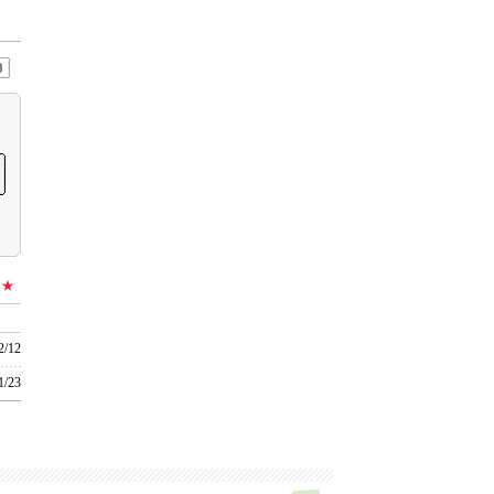
★★
2/12
1/23