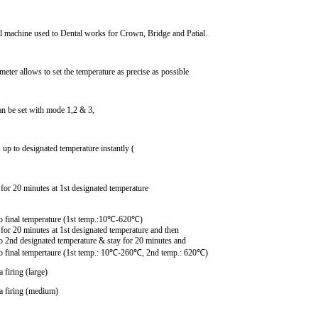
 machine used to Dental works for Crown, Bridge and Patial.
meter allows to set the temperature as precise as possible
an be set with mode 1,2 & 3,
p to designated temperature instantly (
or 20 minutes at 1st designated temperature
 temperature (1st temp.:
10
℃
-620
℃
)
or 20 minutes at 1st designated temperature and then
2nd
designated temperature & stay for 20 minutes and
l tempertaure (1st temp.:
10
℃
-260
℃, 2nd temp.: 6
20
℃)
-8ea firing (large)
ing (medium)