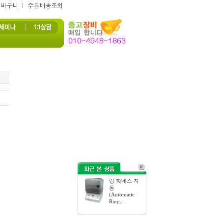
링 훠네스 자
동
(Automatic
Ring..