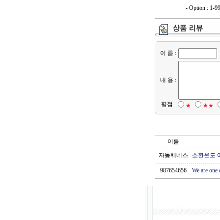
- Option : 1-9
이 름 :
내 용 :
평점
★
★★
이름
자동훼네스
소환온도 여
987654656
We are one o