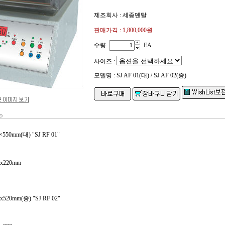
제조회사 : 세종덴탈
판매가격 :
1,800,000
원
수량
EA
사이즈 :
모델명 : SJ AF 01(대) / SJ AF 02(중)
550mm(대) "SJ RF 01"
0x220mm
x520mm(중) "SJ RF 02"