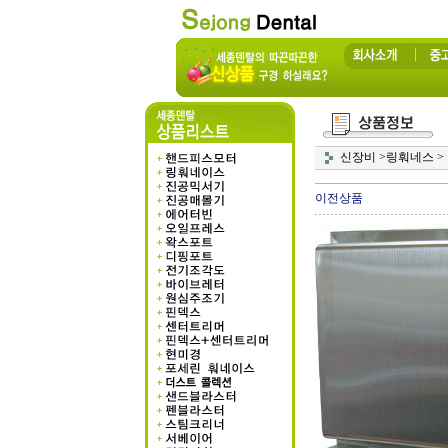
신장비
>
링훠네스
>
이전상품