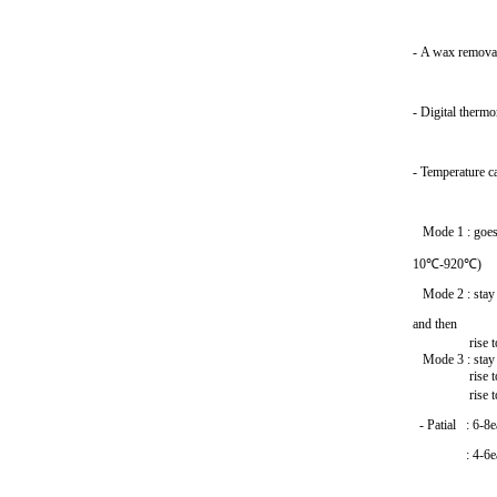
- A wax removal
- Digital thermo
- Temperature c
Mode 1 : goes u
10
℃
-920
℃)
Mode 2 : stay f
and then
rise to final
Mode 3 : stay f
rise to 
rise to fina
- Patial : 6
: 4-6ea fir