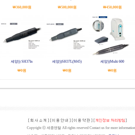
￦360,000원
￦500,000원
￦450,000원
세양)) SH37ln
세양))SH37L(M45)
세양))Multi 600
￦0원
￦0원
￦0원
Copyright ⓒ 세종덴탈 All rights reserved Contact us for more informatio