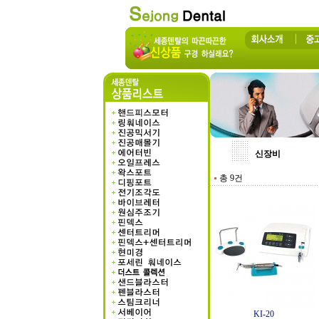
신장비
총 9건
KI-20