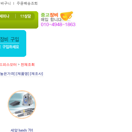
드피스모터
>
전체조회
[높은가격]
[제품명]
[제조사]
세양 handy 701