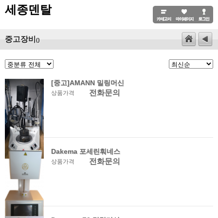
세종덴탈
중고장비
()
[중고]AMANN 밀링머신
전화문의
상품가격
Dakema 포세린훠네스
전화문의
상품가격