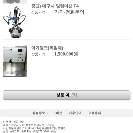
중고) 데구사 밀링머신 F4
가격-전화문의
상품가격
아가탱크(독일제)
1,500,000원
상품가격
상품 더보기
상점정보
PC버젼
이용안내
고객센터
상호명 : 세종덴탈
대표 : 윤창남 | 개인정보보호책임자 : 윤창남
사업자등록번호 :113-05-40114 | 통신판매업신고번호 :
전화 :
(02)779-1863 Fax : (02)776-9364
| 팩스 :