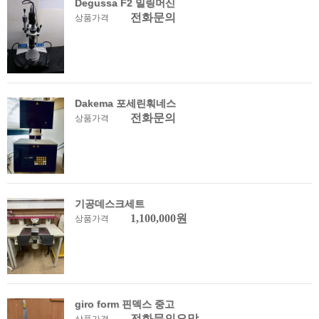
Degussa F2 밀링머신
전화문의
상품가격
Dakema 포세린훠네스
전화문의
상품가격
기공데스크세트
1,100,000원
상품가격
giro form 핀덱스 중고
전화문의요망